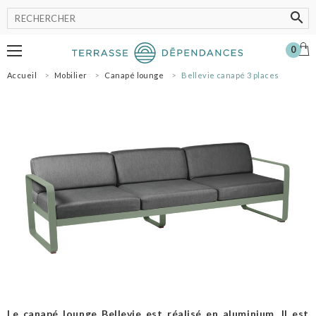
0
Accueil
Mobilier
Canapé lounge
Bellevie canapé 3 places
MOBILIER
LUMINAIRE
POT
ACCESSOIRES
OMBRAGE
SHOWROOM
NOS MARQUES
PROFESSIONNELS
SE CONNECTER
MON PANIER
0
Le canapé lounge Bellevie est réalisé en aluminium. Il est