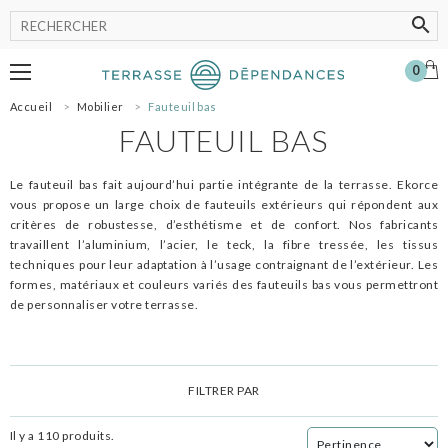
0
Accueil
Mobilier
Fauteuil bas
MOBILIER
FAUTEUIL BAS
LUMINAIRE
POT
Le fauteuil bas fait aujourd’hui partie intégrante de la terrasse. Ekorce
ACCESSOIRES
vous propose un large choix de fauteuils extérieurs qui répondent aux
critères de robustesse, d’esthétisme et de confort. Nos fabricants
OMBRAGE
travaillent l’aluminium, l’acier, le teck, la fibre tressée, les tissus
SHOWROOM
techniques pour leur adaptation à l’usage contraignant de l’extérieur. Les
formes, matériaux et couleurs variés des fauteuils bas vous permettront
NOS MARQUES
de personnaliser votre terrasse.
PROFESSIONNELS
SE CONNECTER
MON PANIER
0
FILTRER PAR
Il y a 110 produits.