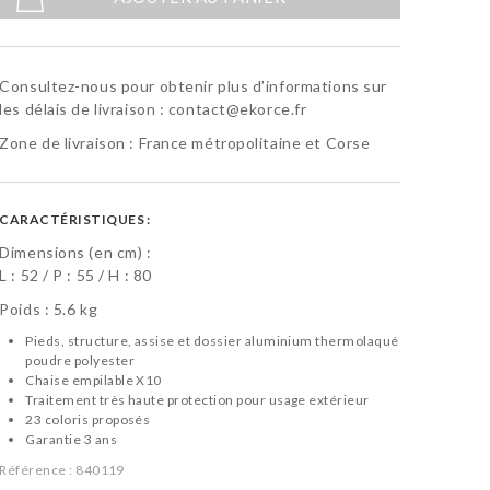
Consultez-nous pour obtenir plus d’informations sur
les délais de livraison :
contact@ekorce.fr
Zone de livraison : France métropolitaine et Corse
CARACTÉRISTIQUES :
Dimensions (en cm) :
L :
52
P :
55
H :
80
Poids : 5.6 kg
Pieds, structure, assise et dossier aluminium thermolaqué
poudre polyester
Chaise empilable X10
Traitement très haute protection pour usage extérieur
23 coloris proposés
Garantie 3 ans
Référence :
840119