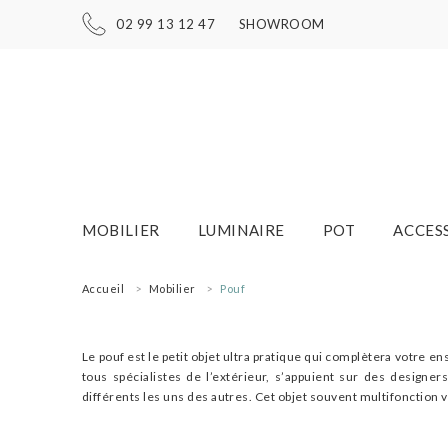
02 99 13 12 47
SHOWROOM
MOBILIER
LUMINAIRE
POT
ACCES
Accueil
Mobilier
Pouf
Le pouf est le petit objet ultra pratique qui complètera votre 
tous spécialistes de l’extérieur, s’appuient sur des designe
différents les uns des autres. Cet objet souvent multifonction 