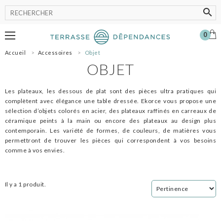
0
Accueil
Accessoires
Objet
MOBILIER
OBJET
LUMINAIRE
POT
Les plateaux, les dessous de plat sont des pièces ultra pratiques qui
ACCESSOIRES
complètent avec élégance une table dressée. Ekorce vous propose une
sélection d’objets colorés en acier, des plateaux raffinés en carreaux de
OMBRAGE
céramique peints à la main ou encore des plateaux au design plus
SHOWROOM
contemporain. Les variété de formes, de couleurs, de matières vous
permettront de trouver les pièces qui correspondent à vos besoins
NOS MARQUES
comme à vos envies.
PROFESSIONNELS
SE CONNECTER
MON PANIER
Il y a 1 produit.
0