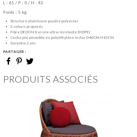
L :
61
P :
0
H :
43
Poids : 5 kg
Structure aluminium poudre polyester
2 coloris proposés
Fibre DEDON tressée ultra résistante (HDPE)
Cache pot amovible en polyéthylène inclus D40CM H41CM
Garantie 2 ans
PARTAGER :
PRODUITS ASSOCIÉS