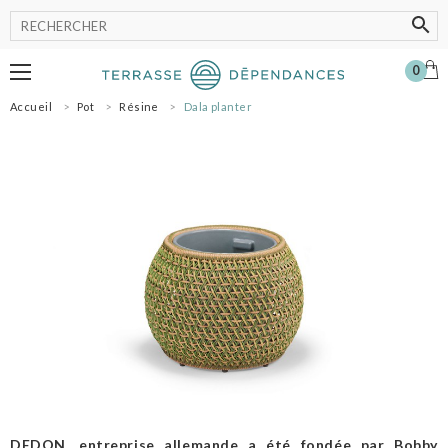
0
Accueil
Pot
Résine
Dala planter
MOBILIER
LUMINAIRE
POT
ACCESSOIRES
OMBRAGE
SHOWROOM
NOS MARQUES
PROFESSIONNELS
SE CONNECTER
MON PANIER
0
DEDON, entreprise allemande a été fondée par Bobby