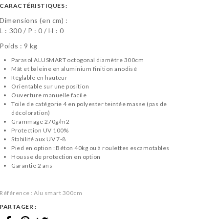
CARACTÉRISTIQUES :
Dimensions (en cm) :
L :
300
P :
0
H :
0
Poids : 9 kg
Parasol ALUSMART octogonal diamètre 300cm
Mât et baleine en aluminium finition anodisé
Réglable en hauteur
Orientable sur une position
Ouverture manuelle facile
Toile de catégorie 4 en polyester teintée masse (pas de
décoloration)
Grammage 270g/m2
Protection UV 100%
Stabilité aux UV 7-8
Pied en option : Béton 40kg ou à roulettes escamotables
Housse de protection en option
Garantie 2 ans
Référence :
Alu smart 300cm
PARTAGER :