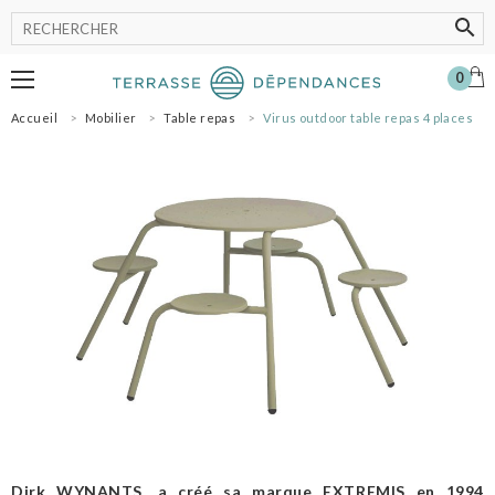
0
Accueil
Mobilier
Table repas
Virus outdoor table repas 4 places
MOBILIER
LUMINAIRE
POT
ACCESSOIRES
OMBRAGE
SHOWROOM
NOS MARQUES
PROFESSIONNELS
SE CONNECTER
MON PANIER
0
Dirk WYNANTS, a créé sa marque EXTREMIS en 1994