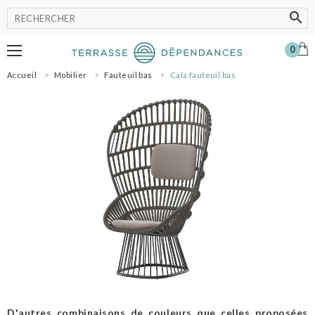
0
Accueil
Mobilier
Fauteuil bas
Cala fauteuil bas
MOBILIER
LUMINAIRE
POT
ACCESSOIRES
OMBRAGE
SHOWROOM
NOS MARQUES
PROFESSIONNELS
SE CONNECTER
MON PANIER
0
D'autres combinaisons de couleurs que celles proposées