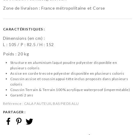
Zone de livraison : France métropolitaine et Corse
CARACTÉRISTIQUES :
Dimensions (en cm) :
L :
105
P :
82.5
H :
152
Poids : 20 kg
Structure en aluminium laqué poudre polyester disponible en
plusieurs coloris
Assise en corde tressée polyester disponible en plusieurs coloris
Coussin assise et coussin appui-tête inclus proposés dans plusieurs
coloris
Coussin Terrain & Terrain 100% acrylique waterproof (imperméable)
Garanti 2 ans
Référence :
CALA FAUTEUIL BAS PIEDS ALU
PARTAGER :