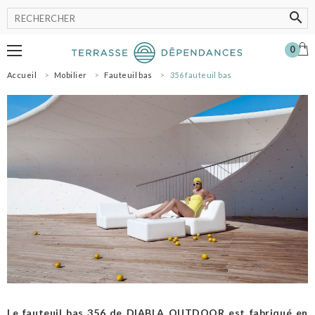
0
Accueil
Mobilier
Fauteuil bas
356 fauteuil bas
MOBILIER
LUMINAIRE
POT
ACCESSOIRES
OMBRAGE
SHOWROOM
NOS MARQUES
PROFESSIONNELS
SE CONNECTER
MON PANIER
0
Le fauteuil bas 356 de DIABLA OUTDOOR est fabriqué en