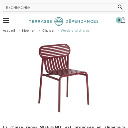
0
Accueil
Mobilier
Chaise
Week-end chaise
MOBILIER
LUMINAIRE
POT
ACCESSOIRES
OMBRAGE
SHOWROOM
NOS MARQUES
PROFESSIONNELS
SE CONNECTER
MON PANIER
0
La chaise repas WEEKEND, est proposée en aluminium