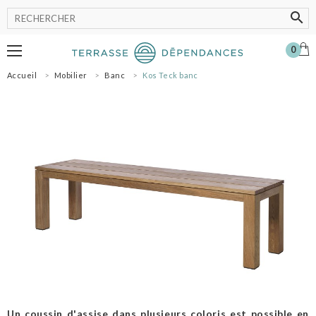
0
Accueil
Mobilier
Banc
Kos Teck banc
MOBILIER
LUMINAIRE
POT
ACCESSOIRES
OMBRAGE
SHOWROOM
NOS MARQUES
PROFESSIONNELS
SE CONNECTER
MON PANIER
0
Un coussin d'assise dans plusieurs coloris est possible en