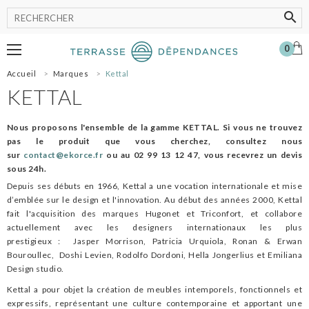
0
Accueil
Marques
Kettal
MOBILIER
KETTAL
LUMINAIRE
POT
Nous proposons l'ensemble de la gamme KETTAL. Si vous ne trouvez
ACCESSOIRES
pas le produit que vous cherchez, consultez nous
sur
contact@ekorce.fr
ou au 02 99 13 12 47, vous recevrez un devis
OMBRAGE
sous 24h.
SHOWROOM
Depuis ses débuts en 1966, Kettal a une vocation internationale et mise
NOS MARQUES
d’emblée sur le design et l'innovation. Au début des années 2000, Kettal
fait l'acquisition des marques Hugonet et Triconfort, et collabore
PROFESSIONNELS
actuellement avec les designers internationaux les plus
SE CONNECTER
prestigieux : Jasper Morrison, Patricia Urquiola, Ronan & Erwan
Bouroullec, Doshi Levien, Rodolfo Dordoni, Hella Jongerlius et Emiliana
MON PANIER
0
Design studio.
Kettal a pour objet la création de meubles intemporels, fonctionnels et
expressifs, représentant une culture contemporaine et apportant une