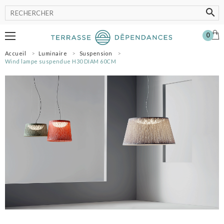
0
Accueil
Luminaire
Suspension
MOBILIER
Wind lampe suspendue H30 DIAM 60CM
LUMINAIRE
POT
ACCESSOIRES
OMBRAGE
SHOWROOM
NOS MARQUES
PROFESSIONNELS
SE CONNECTER
MON PANIER
0