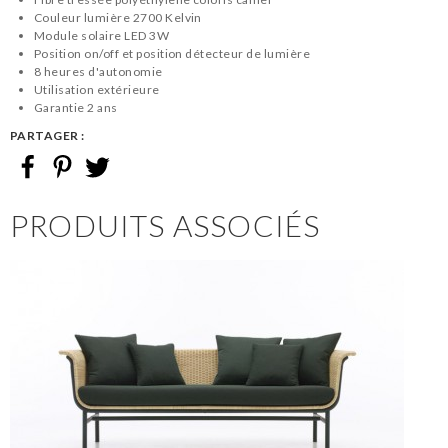
Couleur lumière 2700 Kelvin
Module solaire LED 3W
Position on/off et position détecteur de lumière
8 heures d'autonomie
Utilisation extérieure
Garantie 2 ans
PARTAGER :
PRODUITS ASSOCIÉS