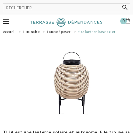
0
Accueil
Luminaire
Lampe à poser
tika lantern base acier
MOBILIER
LUMINAIRE
POT
ACCESSOIRES
OMBRAGE
SHOWROOM
NOS MARQUES
PROFESSIONNELS
SE CONNECTER
MON PANIER
0
TIKA est une lanterne solaire et autonome. Elle trouve sa