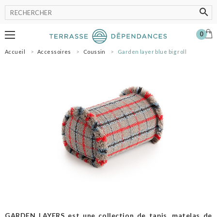
0
Accueil
Accessoires
Coussin
Garden layer blue big roll
MOBILIER
LUMINAIRE
POT
ACCESSOIRES
OMBRAGE
SHOWROOM
NOS MARQUES
PROFESSIONNELS
SE CONNECTER
MON PANIER
0
GARDEN LAYERS est une collection de tapis, matelas de